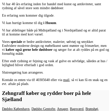
Vi har 40 års erfaring inden for handel med kunst og antikviteter, samt
rydning af såvel store som mindre dødsboer.
En erfaring som kommer dig tilgode.
Vi kan hurtigt komme til dig
i Husum
.
Vi har afdelinger både på Midtsjælland og i Nordsjælland og er altid parat
til at komme med kort varsel.
Vores
speciale
er bedre antikviteter, malerier, sølvtøj og smykker.
Endvidere moderne design og møbelkunst samt mønter og frimærker, men
vi
køber også gerne hele dødsboer
og sørger for at alt ryddes på en god og
fornuftig måde.
Efter endt rydning er fejning og vask af gulve en selvfølge, således at hus /
lejlighed bliver efterladt i god orden.
Slutrengøring kan arrangeres.
Kontakt os enten via tlf 40305640 eller via
mail
, så vi kan få en snak og en
evt. aftale på plads.
Zehngraff køber og rydder boer på hele
Sjælland
Dødsbo København
,
Dødsbo Gentofte
,
Amager
,
Bagsværd
,
Brønshøj
,