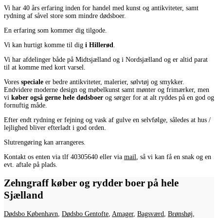
Vi har 40 års erfaring inden for handel med kunst og antikviteter, samt
rydning af såvel store som mindre dødsboer.
En erfaring som kommer dig tilgode.
Vi kan hurtigt komme til dig
i Hillerød
.
Vi har afdelinger både på Midtsjælland og i Nordsjælland og er altid parat
til at komme med kort varsel.
Vores
speciale
er bedre antikviteter, malerier, sølvtøj og smykker.
Endvidere moderne design og møbelkunst samt mønter og frimærker, men
vi
køber også gerne hele dødsboer
og sørger for at alt ryddes på en god og
fornuftig måde.
Efter endt rydning er fejning og vask af gulve en selvfølge, således at hus /
lejlighed bliver efterladt i god orden.
Slutrengøring kan arrangeres.
Kontakt os enten via tlf 40305640 eller via
mail
, så vi kan få en snak og en
evt. aftale på plads.
Zehngraff køber og rydder boer på hele
Sjælland
Dødsbo København
,
Dødsbo Gentofte
,
Amager
,
Bagsværd
,
Brønshøj
,