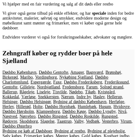
Vi hjælper med en fair vurdering og salg af dit døds eller restbo
Vi giver også gerne tilbud på enkle effekter, og har
speciale
inden for bedre
antikviteter, malerier, sølvtøj og smykker, endvidere moderne design og
møbelkunst samt mønter og frimærker, men vi køber også gerne hele
dødsboer.
Endvidere vurderer vi også for forsikringsselskaber, advokater og mæglere.
Zehngraff køber og rydder boer på hele
Sjælland
Dødsbo København
,
Dødsbo Gentofte
,
Amager
,
Bagsværd
,
Brønshøj
,
Birkerød
,
Maribo
,
Vordingborg
,
Nykøbing Sjælland
,
Dødsbo
Charlottenlund
,
Espergærde
,
Faxe
,
Dødsbo Frederiksberg
,
Frederikssund
,
Gentofte
,
Gilleleje
,
Nordsjælland
,
Fredensborg
,
Farum
,
Solrød strand
,
Ballerup
,
Rågeleje
,
Liseleje
,
Tisvilde
,
Nødebo
,
Tikøb
,
Kvistgård
,
Kokkedal
,
Værløse
,
Snekkersten
,
Nærum
,
Indre by
,
Haslev
,
Hellerup
,
Helsinge
,
Dødsbo Helsingør
,
Rydning af dødsbo København
,
Herfølge
,
Herlev
,
Hillerød
,
Holte
,
Dødsbo Hornbæk
,
Humlebæk
,
Husum
,
Hvidovre
,
Dødsbo Hørsholm
,
Klampenborg
,
Dødsbo Køge
,
Dødsbo Lyngby
,
Nivå
,
Næstved
,
Nørrebro
,
Dødsbo Ringsted
,
Dødsbo Roskilde
,
Rungsted
,
Rødovre
,
Skodsborg
,
Slagelse
,
Taastrup
,
Valby
,
Vedbæk
,
Vesterbro
,
Virum
,
Dødsbo Østerbro
Rydning og køb af Dødsboer
,
Rydning af restbo
,
Rydning af plejebolig
,
Sølv købes
,
Frimærker købes
,
Mønter købes
,
Guld købes
,
Kostbart indbo