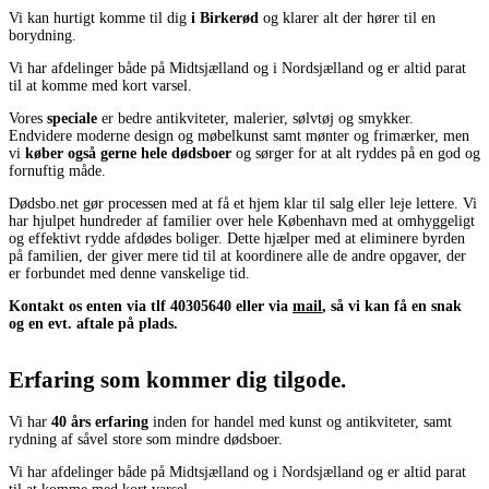
Vi kan hurtigt komme til dig
i Birkerød
og klarer alt der hører til en
borydning.
Vi har afdelinger både på Midtsjælland og i Nordsjælland og er altid parat
til at komme med kort varsel.
Vores
speciale
er bedre antikviteter, malerier, sølvtøj og smykker.
Endvidere moderne design og møbelkunst samt mønter og frimærker, men
vi
køber også gerne hele dødsboer
og sørger for at alt ryddes på en god og
fornuftig måde.
Dødsbo.net gør processen med at få et hjem klar til salg eller leje lettere. Vi
har hjulpet hundreder af familier over hele København med at omhyggeligt
og effektivt rydde afdødes boliger. Dette hjælper med at eliminere byrden
på familien, der giver mere tid til at koordinere alle de andre opgaver, der
er forbundet med denne vanskelige tid.
Kontakt os enten via tlf 40305640 eller via
mail
, så vi kan få en snak
og en evt. aftale på plads.
Erfaring som kommer dig tilgode.
Vi har
40 års erfaring
inden for handel med kunst og antikviteter, samt
rydning af såvel store som mindre dødsboer.
Vi har afdelinger både på Midtsjælland og i Nordsjælland og er altid parat