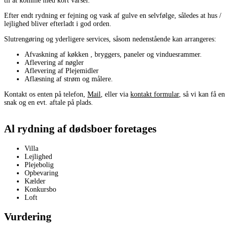
til at komme med kort varsel.
Efter endt rydning er fejning og vask af gulve en selvfølge, således at hus /
lejlighed bliver efterladt i god orden.
Slutrengøring og yderligere services, såsom nedenstående kan arrangeres:
Afvaskning af køkken , bryggers, paneler og vinduesrammer.
Aflevering af nøgler
Aflevering af Plejemidler
Aflæsning af strøm og målere.
Kontakt os enten på telefon,
Mail
, eller via
kontakt formular
, så vi kan få en
snak og en evt. aftale på plads.
Al r
ydning af dødsbo
er foretages
Villa
Lejlighed
Plejebolig
Opbevaring
Kælder
Konkursbo
Loft
Vurdering